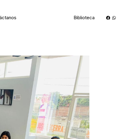
áctanos
Afíliate a nosotros
Biblioteca