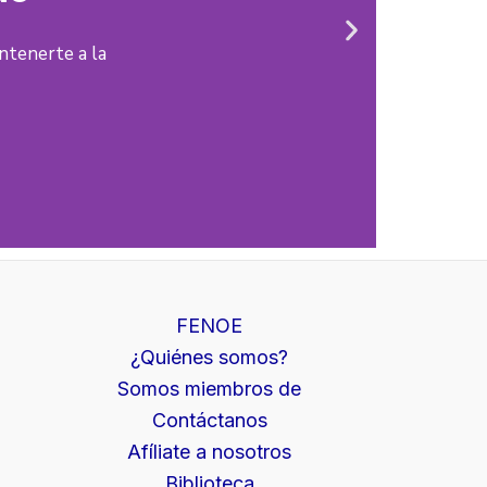
N
ntenerte a la
e
a
x
t
s
l
i
d
e
FENOE
¿Quiénes somos?
Somos miembros de
Contáctanos
Afíliate a nosotros
Biblioteca